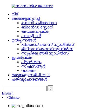
വീട്
ഞങ്ങളേക്കുറിച്ച്
കമ്പനി പരിശോധന
ബ്രാൻഡ് സ്റ്റോറി
അവാർഡുകൾ
പങ്കാളികൾ
ഉൽപ്പന്നങ്ങൾ
ഫ്രൈഡ് റൈസ് നൂഡിൽസ്
മിക്സഡ് റൈസ് നൂഡിൽസ്
സൂപ്പിലെ അരി നൂഡിൽസ്
ഇവന്റുകൾ
പ്രദർശനം
സിഎസ്ആർ
വാർത്ത
ഞങ്ങളെ സമീപിക്കുക
പതിവുചോദ്യങ്ങൾ
English
Chinese