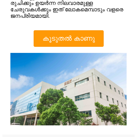
രുചിക്കും ഉയർന്ന നിലവാരമുള്ള
ചേരുവകൾക്കും ഇത് ലോകമെമ്പാടും വളരെ
ജനപ്രിയമായി.
കൂടുതൽ കാണു