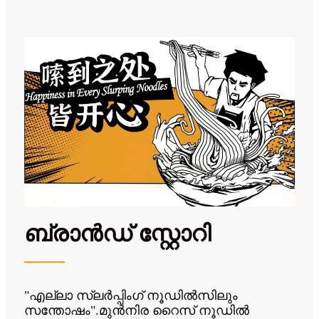
ബ്രാൻഡ് സ്റ്റോറി
"എല്ലാ സ്ലർപ്പിംഗ് നൂഡിൽസിലും
സന്തോഷം".മുൻനിര റൈസ് നൂഡിൽ