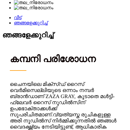
വീട്
ഞങ്ങളേക്കുറിച്ച്
ഞങ്ങളേക്കുറിച്ച്
കമ്പനി പരിശോധന
ചൈനയിലെ മിക്‌സ്ഡ് റൈസ്
വെർമിസെല്ലിയുടെ ഒന്നാം നമ്പർ
ബ്രാൻഡാണ് ZAZA GRAY, കൂടാതെ മൾട്ടി-
ഫ്ലേവർ റൈസ് നൂഡിൽസിന്
ഉപഭോക്താക്കൾക്ക്
സുപരിചിതമാണ്.വ്യത്യസ്ത രുചികളുള്ള
അരി നൂഡിൽസ് നിർമ്മിക്കുന്നതിൽ ഞങ്ങൾ
വൈദഗ്ദ്ധ്യം നേടിയിട്ടുണ്ട്, ആധികാരിക