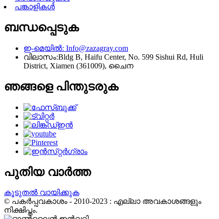
പങ്കാളികൾ
ബന്ധപ്പെടുക
ഇ-മെയിൽ:
Info@zazagray.com
വിലാസം:
Bldg B, Haifu Center, No. 599 Sishui Rd, Huli
District, Xiamen (361009), ചൈന
ഞങ്ങളെ പിന്തുടരുക
പുതിയ വാർത്ത
കൂടുതൽ വായിക്കുക
© പകർപ്പവകാശം - 2010-2023 : എല്ലാ അവകാശങ്ങളും
നിക്ഷിപ്തം.