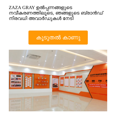
ZAZA GRAY ഉൽപ്പന്നങ്ങളുടെ
നവീകരണത്തിലൂടെ, ഞങ്ങളുടെ ബ്രാൻഡ്
നിരവധി അവാർഡുകൾ നേടി
കൂടുതൽ കാണു