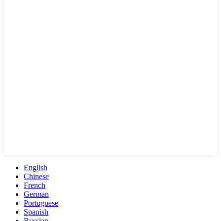
English
Chinese
French
German
Portuguese
Spanish
Russian