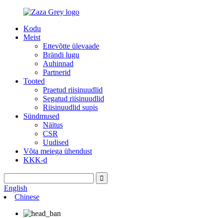
Kodu
Meist
Ettevõtte ülevaade
Brändi lugu
Auhinnad
Partnerid
Tooted
Praetud riisinuudlid
Segatud riisinuudlid
Riisinuudlid supis
Sündmused
Näitus
CSR
Uudised
Võta meiega ühendust
KKK-d
English
Chinese