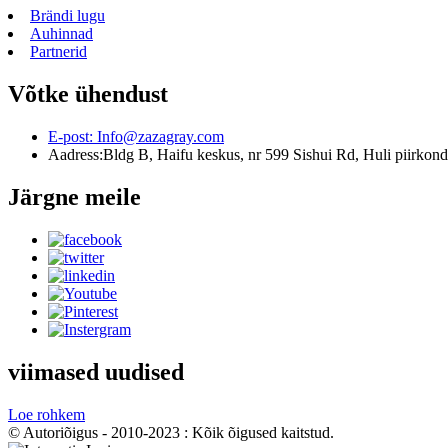
Brändi lugu
Auhinnad
Partnerid
Võtke ühendust
E-post:
Info@zazagray.com
Aadress:
Bldg B, Haifu keskus, nr 599 Sishui Rd, Huli piirkon
Järgne meile
viimased uudised
Loe rohkem
© Autoriõigus - 2010-2023 : Kõik õigused kaitstud.