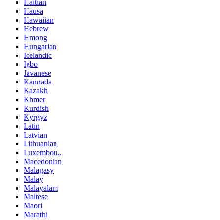
Haitian
Hausa
Hawaiian
Hebrew
Hmong
Hungarian
Icelandic
Igbo
Javanese
Kannada
Kazakh
Khmer
Kurdish
Kyrgyz
Latin
Latvian
Lithuanian
Luxembou..
Macedonian
Malagasy
Malay
Malayalam
Maltese
Maori
Marathi