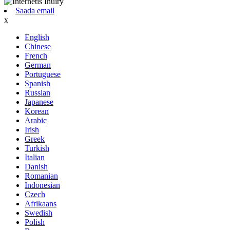
Saada email
x
English
Chinese
French
German
Portuguese
Spanish
Russian
Japanese
Korean
Arabic
Irish
Greek
Turkish
Italian
Danish
Romanian
Indonesian
Czech
Afrikaans
Swedish
Polish