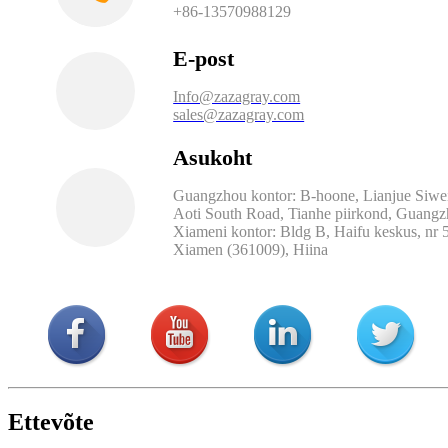
+86-13570988129
E-post
Info@zazagray.com
sales@zazagray.com
Asukoht
Guangzhou kontor: B-hoone, Lianjue Siwei
Aoti South Road, Tianhe piirkond, Guang
Xiameni kontor: Bldg B, Haifu keskus, nr 5
Xiamen (361009), Hiina
Ettevõte