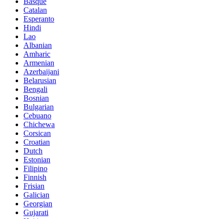
Basque
Catalan
Esperanto
Hindi
Lao
Albanian
Amharic
Armenian
Azerbaijani
Belarusian
Bengali
Bosnian
Bulgarian
Cebuano
Chichewa
Corsican
Croatian
Dutch
Estonian
Filipino
Finnish
Frisian
Galician
Georgian
Gujarati