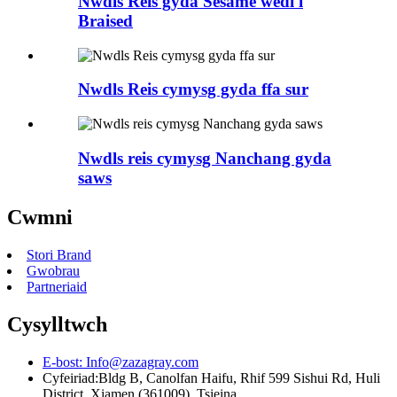
Nwdls Reis gyda Sesame wedi'i
Braised
Nwdls Reis cymysg gyda ffa sur
Nwdls reis cymysg Nanchang gyda
saws
Cwmni
Stori Brand
Gwobrau
Partneriaid
Cysylltwch
E-bost:
Info@zazagray.com
Cyfeiriad:
Bldg B, Canolfan Haifu, Rhif 599 Sishui Rd, Huli
District, Xiamen (361009), Tsieina