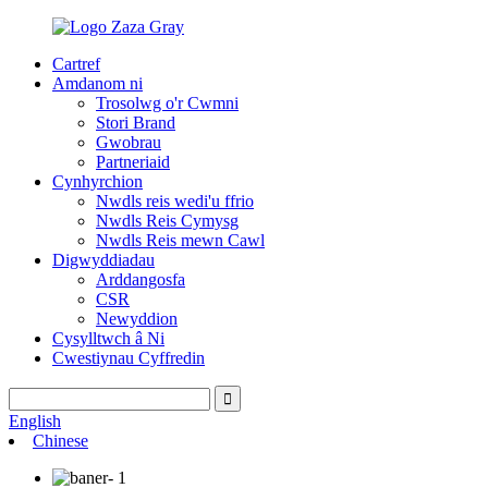
Cartref
Amdanom ni
Trosolwg o'r Cwmni
Stori Brand
Gwobrau
Partneriaid
Cynhyrchion
Nwdls reis wedi'u ffrio
Nwdls Reis Cymysg
Nwdls Reis mewn Cawl
Digwyddiadau
Arddangosfa
CSR
Newyddion
Cysylltwch â Ni
Cwestiynau Cyffredin
English
Chinese