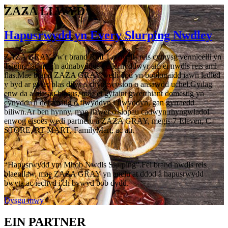
ZAZA LLWYD
Hapusrwydd yn Every Slurping Nwdley
ZAZA GRAY yw'r brand Rhif 1 o nwdls reis cymysg vermicelli yn
Tsieina, ac mae'n adnabyddus i ddefnyddwyr am ei nwdls reis aml-
flas.Mae brand ZAZA GRAY wedi dod yn boblogaidd iawn ledled
y byd ar gyfer blas dilys a chynhwysion o ansawdd uchel.Gydag
enw da a blasau blasus, mae ei gyfaint gwerthiant domestig yn
cynyddu'n ddramatig o flwyddyn i flwyddyn, gan gyrraedd
biliwn.Ar ben hynny, mae llawer o siopau cadwyn rhyngwladol
enwog eisoes wedi partneru â ZAZA GRAY, megis 7-Eleven, C-
STORE, RT-MART, FamilyMart, ac ati.
“Hapusrwydd ym Mhob Nwdls Slurping”.Fel brand nwdls reis
blaenllaw, mae ZAZA GRAY yn anelu at ddod â hapusrwydd
bwyta ac iechyd i'ch bywyd bob dydd.
Dysgu mwy
EIN PARTNER