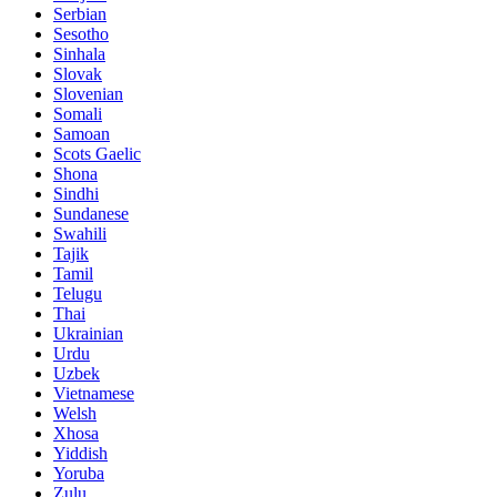
Serbian
Sesotho
Sinhala
Slovak
Slovenian
Somali
Samoan
Scots Gaelic
Shona
Sindhi
Sundanese
Swahili
Tajik
Tamil
Telugu
Thai
Ukrainian
Urdu
Uzbek
Vietnamese
Welsh
Xhosa
Yiddish
Yoruba
Zulu