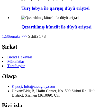
Turş lobya ilə qarışıq düyü əriştəsi
Qızardılmış küncüt ilə düyü əriştəsi
1
2
3
Sonrakı >
>>
Səhifə 1 / 3
Şirkət
Brend Hekayəsi
Mükafatlar
Tərəfdaşlar
Əlaqə
E-poçt:
Info@zazagray.com
Ünvan:
Bldg B, Haifu Center, No. 599 Sishui Rd, Huli
District, Xiamen (361009), Çin
Bizi izlə