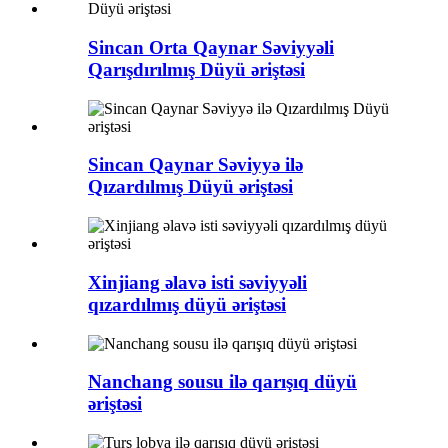
Sincan Orta Qaynar Səviyyəli
Qarışdırılmış Düyü əriştəsi
Sincan Qaynar Səviyyə ilə
Qızardılmış Düyü əriştəsi
Xinjiang əlavə isti səviyyəli
qızardılmış düyü əriştəsi
Nanchang sousu ilə qarışıq düyü
əriştəsi