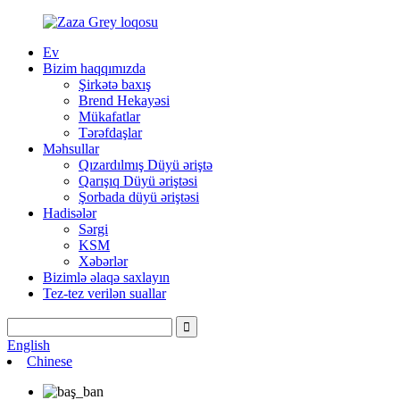
Ev
Bizim haqqımızda
Şirkətə baxış
Brend Hekayəsi
Mükafatlar
Tərəfdaşlar
Məhsullar
Qızardılmış Düyü əriştə
Qarışıq Düyü əriştəsi
Şorbada düyü əriştəsi
Hadisələr
Sərgi
KSM
Xəbərlər
Bizimlə əlaqə saxlayın
Tez-tez verilən suallar
English
Chinese