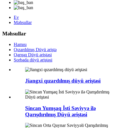
Ev
Məhsullar
Məhsullar
Hamısı
Qızardılmış Düyü əriştə
Qarışıq Düyü əriştəsi
Şorbada düyü əriştəsi
Jiangxi qızardılmış düyü əriştəsi
Sincan Yumşaq İsti Səviyyə ilə
Qarışdırılmış Düyü əriştəsi