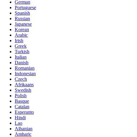
German
Portuguese
Spanish
Russian
Japanese
Korean
Arabic
Irish
Greek
Turkish
Italian
Danish
Romanian
Indonesian
Czech
Afrikaans
Swedish
Polish
Basque
Catalan
Esperanto
Hindi
Lao
Albanian
Amharic