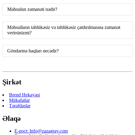
Məhsulun zəmanəti nədir?
Məhsulların təhlükəsiz və təhlükəsiz çatdırılmasına zəmanət
verirsinizmi?
Göndərmə haqları necədir?
Şirkət
Brend Hekayəsi
Mükafatlar
Tərəfdaşlar
Əlaqə
E-poçt:
Info@zazagray.com