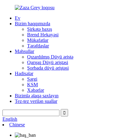
Ev
Bizim haqqımızda
Şirkətə baxış
Brend Hekayəsi
Mükafatlar
Tərəfdaşlar
Məhsullar
Qızardılmış Düyü əriştə
Qarışıq Düyü əriştəsi
Şorbada düyü əriştəsi
Hadisələr
Sərgi
KSM
Xəbərlər
Bizimlə əlaqə saxlayın
Tez-tez verilən suallar
English
Chinese