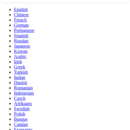
English
Chinese
French
German
Portuguese
Spanish
Russian
Japanese
Korean
Arabic
Irish
Greek
Turkish
Italian
Danish
Romanian
Indonesian
Czech
Afrikaans
Swedish
Polish
Basque
Catalan
Esperanto