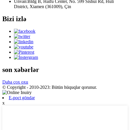
Ünvan:
Bldg B, Haifu Center, No. 599 Sishui Rd, Huli
District, Xiamen (361009), Çin
Bizi izlə
son xəbərlər
Daha çox oxu
© Copyright - 2010-2023: Bütün hüquqlar qorunur.
E-poçt göndər
x