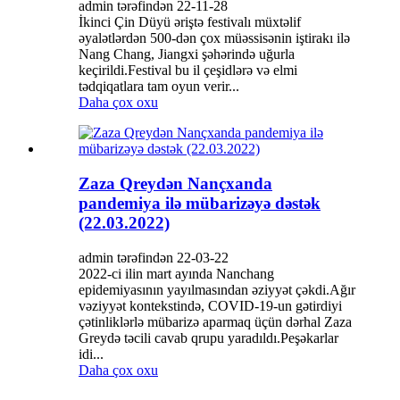
admin tərəfindən 22-11-28
İkinci Çin Düyü əriştə festivalı müxtəlif
əyalətlərdən 500-dən çox müəssisənin iştirakı ilə
Nang Chang, Jiangxi şəhərində uğurla
keçirildi.Festival bu il çeşidlərə və elmi
tədqiqatlara tam oyun verir...
Daha çox oxu
Zaza Qreydən Nançxanda
pandemiya ilə mübarizəyə dəstək
(22.03.2022)
admin tərəfindən 22-03-22
2022-ci ilin mart ayında Nanchang
epidemiyasının yayılmasından əziyyət çəkdi.Ağır
vəziyyət kontekstində, COVID-19-un gətirdiyi
çətinliklərlə mübarizə aparmaq üçün dərhal Zaza
Greydə təcili cavab qrupu yaradıldı.Peşəkarlar
idi...
Daha çox oxu