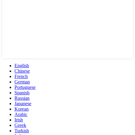
English
Chinese
French
German
Portuguese
Spanish
Russian
Japanese
Korean
Arabic
Irish
Greek
Turkish