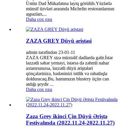
Üstün Dad Mükafatına layiq görülüb.Yüzlərlə
münsif üzvləri arasında Michelin restoranlarının
aşpazları,...
Daha çox oxu
ZAZA GREY Düyü əriştəsi
admin tərəfindən 23-01-11
ZAZA GREY sizə müxtəlif dadlarda gəlir.İstər
ləzzətli səhər yeməyi, istərsə də zəhmli nahar
axtarırsınızsa, ləzzətli düyü əriştələri
qönçələrinizə, bədəninizi istilik və rahatlıqla
dolduracaq.Bu, hamımızın blustery üçün can
atdığı şeydir ...
Daha çox oxu
Zaza Grey ikinci Çin Düyü Əriştə
Festivalında (2022.11.24-2022.11.27)