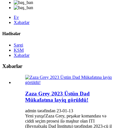
Ev
Xəbərlər
Hadisələr
Sərgi
KSM
Xəbərlər
Xəbərlər
Zaza Grey 2023 Üstün Dad
Mükafatına layiq görüldü!
admin tərəfindən 23-01-13
Yeni yaxşı!Zaza Grey, peşəkar komandası və
ciddi seçim prosesi ilə məşhur olan ITI
(Beynəlxalq Dad İnstitutu) tərəfindən 2023-cü il