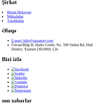
Şirkət
Brend Hekayəsi
Mükafatlar
Tərəfdaşlar
Əlaqə
E-poçt:
Info@zazagray.com
Ünvan:
Bldg B, Haifu Center, No. 599 Sishui Rd, Huli
District, Xiamen (361009), Çin
Bizi izlə
son xəbərlər