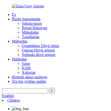
Ev
Bizim haqqımızda
Şirkətə baxış
Brend Hekayəsi
Mükafatlar
Tərəfdaşlar
Məhsullar
Qızardılmış Düyü əriştə
Qarışıq Düyü əriştəsi
Şorbada düyü əriştəsi
Hadisələr
Sərgi
KSM
Xəbərlər
Bizimlə əlaqə saxlayın
Tez-tez verilən suallar
English
Chinese