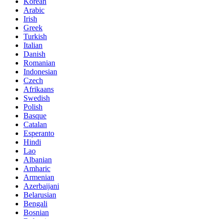
Korean
Arabic
Irish
Greek
Turkish
Italian
Danish
Romanian
Indonesian
Czech
Afrikaans
Swedish
Polish
Basque
Catalan
Esperanto
Hindi
Lao
Albanian
Amharic
Armenian
Azerbaijani
Belarusian
Bengali
Bosnian