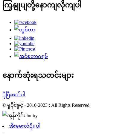
ကြှနျုပျတို့နောကျလိုကျပါ
နောက်ဆုံးရသတင်းများ
ပိုပြီးဖတ်ပါ
© မူပိုင်ခွင့် - 2010-2023 : All Rights Reserved.
အီးမေးလ်ပို။ ပါ