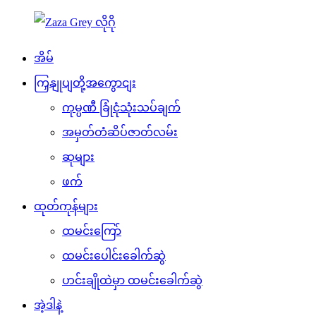
အိမ်
ကြှနျုပျတို့အကွောငျး
ကုမ္ပဏီ ခြုံငုံသုံးသပ်ချက်
အမှတ်တံဆိပ်ဇာတ်လမ်း
ဆုများ
ဖက်
ထုတ်ကုန်များ
ထမင်းကြော်
ထမင်းပေါင်းခေါက်ဆွဲ
ဟင်းချိုထဲမှာ ထမင်းခေါက်ဆွဲ
အဲ့ဒါနဲ့