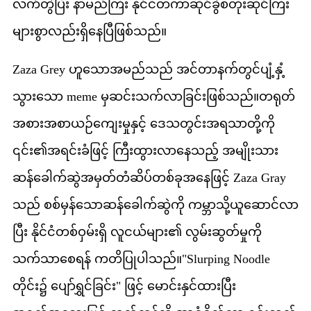
လက်တွဲပြီး နာမည်ကြီး နိုင်ငံတကာဆိုင်ခွဲစတိုးဆိုင်ကြီး
များစွာလည်းရှိနေပြီဖြစ်သည်။
Zaza Grey ဟူသောအမည်သည် အင်တာနက်တွင်ပျံ့နှံ့
သွားသော meme မှဆင်းသက်လာခြင်းဖြစ်သည်။တရုတ်
အစားအစာယဉ်ကျေးမှုနှင့် ဒေသတွင်းအရသာတို့ကို
၎င်း၏အရင်းခံဖြင့် ကြီးထွားလာနေသည့် အမျိုးသား
ဆန်ခေါက်ဆွဲအမှတ်တံဆိပ်တစ်ခုအနေဖြင့် Zaza Gray
သည် စစ်မှန်သောဆန်ခေါက်ဆွဲကို ကမ္ဘာသို့ယူဆောင်လာ
ပြီး နိုင်ငံတစ်ဝှမ်းရှိ လူငယ်များ၏ လွမ်းဆွတ်မှုကို
သက်သာစေရန် ကတိပြုပါသည်။"Slurping Noodle
တိုင်း၌ ပျော်ရွှင်ခြင်း" ဖြင့် မောင်းနှင်ထားပြီး