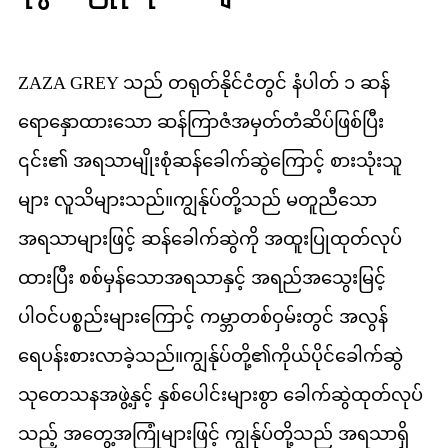
ZAZA GREY သည် တရုတ်နိုင်ငံတွင် နံပါတ် ၁ ဆန်
ရောနှောထားသော ဆန်ကြာဇံအမှတ်တံဆိပ်ဖြစ်ပြီး
၎င်း၏ အရသာမျိုးစုံဆန်ခေါက်ဆွဲကြောင့် စားသုံးသူ
များ လူသိများသည်။ကျွန်ုပ်တို့သည် မတူညီသော
အရသာများဖြင့် ဆန်ခေါက်ဆွဲကို အထူးပြုထုတ်လုပ်
ထားပြီး စစ်မှန်သောအရသာနှင့် အရည်အသွေးမြင့်
ပါဝင်ပစ္စည်းများကြောင့် ကမ္ဘာတစ်ဝှမ်းတွင် အလွန်
ရေပန်းစားလာခဲ့သည်။ကျွန်ုပ်တို့၏ကိုယ်ပိုင်ခေါက်ဆွဲ
သုတေသနအဖွဲ့နှင့် နှစ်ပေါင်းများစွာ ခေါက်ဆွဲထုတ်လုပ်
သည့် အတွေ့အကြုံများဖြင့် ကျွန်ုပ်တို့သည် အရသာရှိ