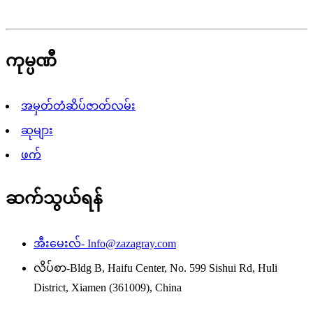
ကုမ္ပဏီ
အမှတ်တံဆိပ်ဇာတ်လမ်း
ဆုများ
ဖက်
ဆက်သွယ်ရန်
အီးမေးလ်-
Info@zazagray.com
လိပ်စာ-
Bldg B, Haifu Center, No. 599 Sishui Rd, Huli
District, Xiamen (361009), China