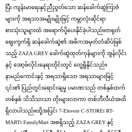
ပြီး ကျန်းမာရေးနှင့်ညီညွတ်သော ဆန်ခေါက်ဆွဲကြာဇံ
များကို အရသာအမျိုးမျိုးဖြင့် ကမ္ဘာလုံးဆိုင်ရာ
စားသုံးသူများထံ အရောက်ပို့ပေးနိုင်ခဲ့ပါသည်။တရုတ်
ဈေးကွက်ရှိ ဆန်ခေါက်ဆွဲ၏ အဓိကအမှတ်တံဆိပ်ဖြစ်
သည့် ZAZA GREY ခေါက်ဆွဲထုတ်ကုန်များကို အွန်လိုင်း
နှင့် အော့ဖ်လိုင်းနေရာတိုင်းတွင် တွေ့ရှိနိုင်သည်။
နာမည်ကောင်းနှင့် အရသာရှိသော အရသာများဖြင့်
၎င်း၏ ပြည်တွင်းရောင်းချမှု ပမာဏသည် တစ်နှစ်ထက်
တစ်နှစ် သိသိသာသာ တိုးများလာကာ တစ်ဘီလီယံအထိ
ရှိလာပါသည်။ထို့အပြင်၊ 7-Eleven၊ C-STORE၊ RT-
MART၊ FamilyMart အစရှိသည့် ZAZA GREY နှင့်