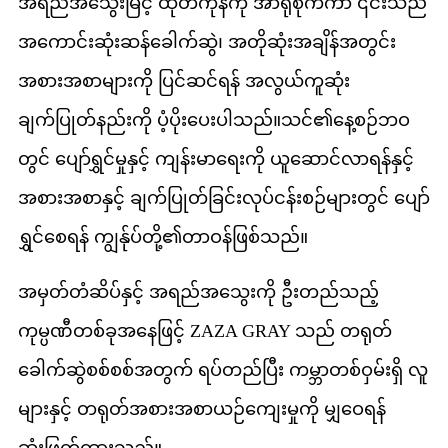
အရည်အသွေးမြင့် ထုတ်ကုန်ကို အာရုံစိုက်ကာ ၎င်းသည်
အကောင်းဆုံးဆန်ခေါက်ဆွဲ၊ အတိုဆုံးအချိန်အတွင်း
အစားအစာများကို ပြင်ဆင်ရန် အလွယ်ကူဆုံး
ချက်ပြုတ်နည်းကို ပံ့ပိုးပေးပါသည်။သင်၏နေ့စဉ်ဘဝ
တွင် ပျော်ရွှင်မှုနှင့် ကျန်းမာရေးကို ယူဆောင်လာရန်နှင့်
အစားအစာနှင့် ချက်ပြုတ်ခြင်းလုပ်ငန်းစဉ်များတွင် ပျော်
ရွှင်စေရန် ကျွန်ုပ်တို့၏တာဝန်ဖြစ်သည်။
အမှတ်တံဆိပ်နှင့် အရည်အသွေးကို ဦးတည်သည့်
ကုမ္ပဏီတစ်ခုအနေဖြင့် ZAZA GRAY သည် တရုတ်
ခေါက်ဆွဲစစ်စစ်အတွက် ရပ်တည်ပြီး ကမ္ဘာတစ်ဝှမ်းရှိ လူ
များနှင့် တရုတ်အစားအစာယဉ်ကျေးမှုကို မျှဝေရန်
ဆုံးဖြတ်ထားသည်။