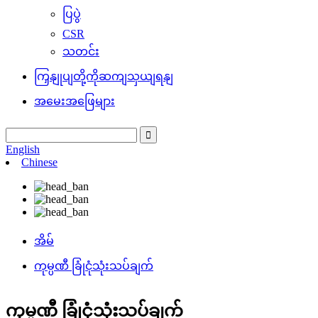
ပြပွဲ
CSR
သတင်း
ကြှနျုပျတို့ကိုဆကျသှယျရနျ
အမေးအဖြေများ
English
Chinese
အိမ်
ကုမ္ပဏီ ခြုံငုံသုံးသပ်ချက်
ကုမ္ပဏီ ခြုံငုံသုံးသပ်ချက်