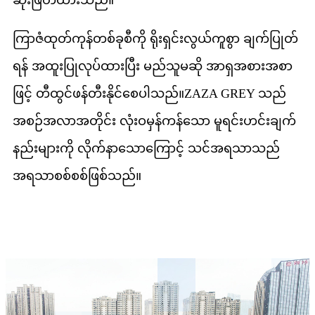
ကြာဇံထုတ်ကုန်တစ်ခုစီကို ရိုးရှင်းလွယ်ကူစွာ ချက်ပြုတ်
ရန် အထူးပြုလုပ်ထားပြီး မည်သူမဆို အာရှအစားအစာ
ဖြင့် တီထွင်ဖန်တီးနိုင်စေပါသည်။ZAZA GREY သည်
အစဉ်အလာအတိုင်း လုံးဝမှန်ကန်သော မူရင်းဟင်းချက်
နည်းများကို လိုက်နာသောကြောင့် သင်အရသာသည်
အရသာစစ်စစ်ဖြစ်သည်။