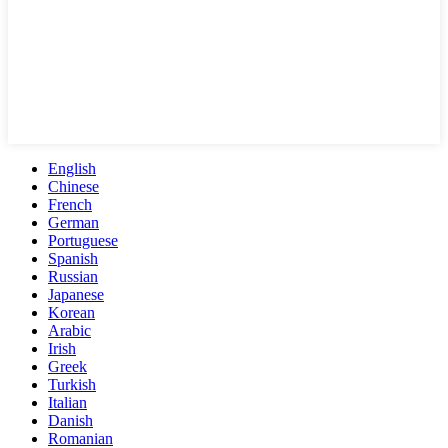
English
Chinese
French
German
Portuguese
Spanish
Russian
Japanese
Korean
Arabic
Irish
Greek
Turkish
Italian
Danish
Romanian